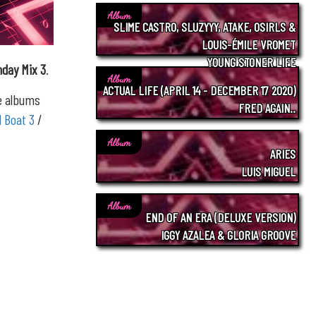
Album
SLIME CASTRO, SLUZYYY, ATAKE, OSIRLS &
LOUIS-ÉMILE VROMET
YOUNG STONER LIFE
hday Mix 3
.
Album
ACTUAL LIFE (APRIL 14 - DECEMBER 17 2020)
re albums
FRED AGAIN..
l Boat 3
/
Album
ARIES
LUIS MIGUEL
Album
END OF AN ERA (DELUXE VERSION)
IGGY AZALEA & GLORIA GROOVE