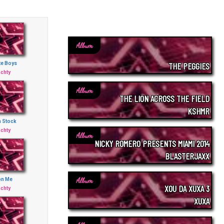
Album
te Boys
THE PEGGIES
achty
Album
THE LION ACROSS THE FIELD
KSHMR
n Stock
achty
Album
NICKY ROMERO PRESENTS MIAMI 2014
BLASTERJAXX
Album
on Me
XOU DA XUXA 3
achty
XUXA