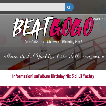
TRADUZI
BeatGoGo.it
Albums
Birthday Mix 3
 album di Lil Yachty: lista delle canzoni e 
Informazioni sull'album Birthday Mix 3 di Lil Yachty