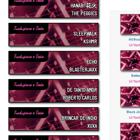
Traduzione e Testo
HANABI 花火
THE PEGGIES
Traduzione e Testo
SLEEPWALK
KSHMR
Hit Bout
Lil Yac
Traduzione e Testo
ECHO
BLASTERJAXX
Bette
Lil Yac
Traduzione e Testo
DE TANTO AMOR
ROBERTO CARLOS
Traduzione e Testo
Black J
BRINCAR DE ÍNDIO
Lil Yac
XUXA