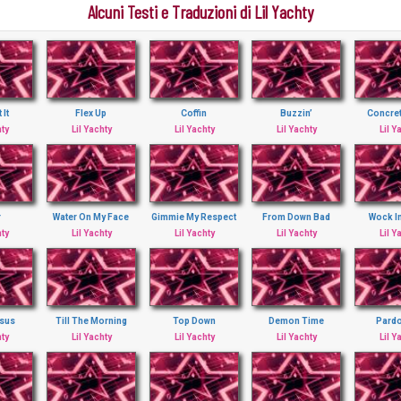
Alcuni Testi e Traduzioni di Lil Yachty
 It
Flex Up
Coffin
Buzzin’
Concre
hty
Lil Yachty
Lil Yachty
Lil Yachty
Lil Y
r
Water On My Face
Gimmie My Respect
From Down Bad
Wock I
hty
Lil Yachty
Lil Yachty
Lil Yachty
Lil Y
esus
Till The Morning
Top Down
Demon Time
Pard
hty
Lil Yachty
Lil Yachty
Lil Yachty
Lil Y