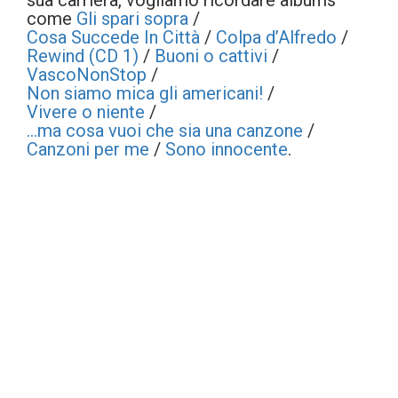
sua carriera, vogliamo ricordare albums
come
Gli spari sopra
/
Cosa Succede In Città
/
Colpa d’Alfredo
/
Rewind (CD 1)
/
Buoni o cattivi
/
VascoNonStop
/
Non siamo mica gli americani!
/
Vivere o niente
/
...ma cosa vuoi che sia una canzone
/
Canzoni per me
/
Sono innocente
.