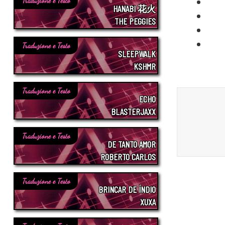
Traduzione e Testo
HANABI 花火
THE PEGGIES
Traduzione e Testo
SLEEPWALK
KSHMR
Traduzione e Testo
ECHO
BLASTERJAXX
Traduzione e Testo
DE TANTO AMOR
ROBERTO CARLOS
Traduzione e Testo
BRINCAR DE ÍNDIO
XUXA