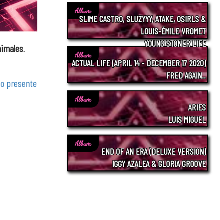
Album
SLIME CASTRO, SLUZYYY, ATAKE, OSIRLS &
LOUIS-ÉMILE VROMET
YOUNG STONER LIFE
nimales
.
Album
ACTUAL LIFE (APRIL 14 - DECEMBER 17 2020)
FRED AGAIN..
to presente
Album
ARIES
LUIS MIGUEL
Album
END OF AN ERA (DELUXE VERSION)
IGGY AZALEA & GLORIA GROOVE