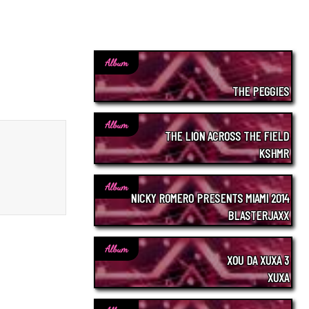
Album
THE PEGGIES
Album
THE LION ACROSS THE FIELD
KSHMR
Album
NICKY ROMERO PRESENTS MIAMI 2014
BLASTERJAXX
Album
XOU DA XUXA 3
XUXA