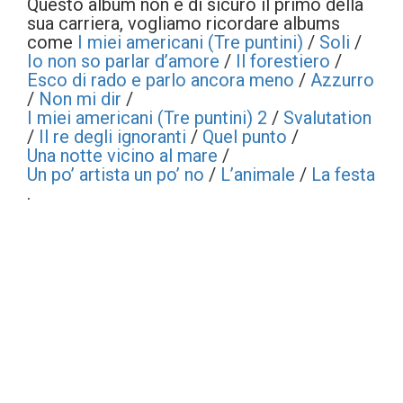
Questo album non è di sicuro il primo della
sua carriera, vogliamo ricordare albums
come
I miei americani (Tre puntini)
/
Soli
/
Io non so parlar d’amore
/
Il forestiero
/
Esco di rado e parlo ancora meno
/
Azzurro
/
Non mi dir
/
I miei americani (Tre puntini) 2
/
Svalutation
/
Il re degli ignoranti
/
Quel punto
/
Una notte vicino al mare
/
Un po’ artista un po’ no
/
L’animale
/
La festa
.