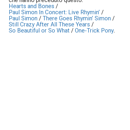
che hanno preceduto questo:
Hearts and Bones
/
Paul Simon In Concert: Live Rhymin’
/
Paul Simon
/
There Goes Rhymin’ Simon
/
Still Crazy After All These Years
/
So Beautiful or So What
/
One-Trick Pony
.