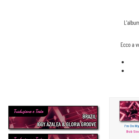
L'album
Ecco a v
Traduzione e Testo
BRAZIL
IGGY AZALEA & GLORIA GROOVE
I'm On My
Bob Sin