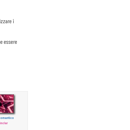
izzare i
be essere
 Romantico
inclar