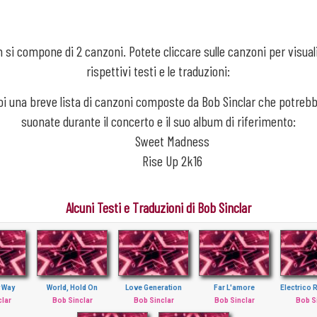
 si compone di 2 canzoni. Potete cliccare sulle canzoni per visual
rispettivi testi e le traduzioni:
oi una breve lista di canzoni composte da Bob Sinclar che potreb
suonate durante il concerto e il suo album di riferimento:
Sweet Madness
Rise Up 2k16
Alcuni Testi e Traduzioni di Bob Sinclar
 Way
World, Hold On
Love Generation
Far L'amore
Electrico
clar
Bob Sinclar
Bob Sinclar
Bob Sinclar
Bob S