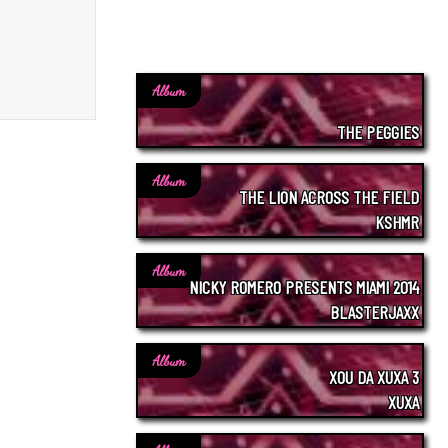
Album
THE PEGGIES
Album
THE LION ACROSS THE FIELD
KSHMR
Album
NICKY ROMERO PRESENTS MIAMI 2014
BLASTERJAXX
Album
XOU DA XUXA 3
XUXA