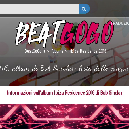
TRADUZI
BeatGoGo.it
Albums
Ibiza Residence 2016
16, album di Bob Sinclar: lista delle canzoni
Informazioni sull'album Ibiza Residence 2016 di Bob Sinclar