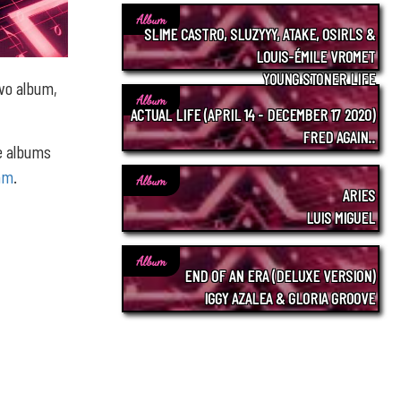
Album
SLIME CASTRO, SLUZYYY, ATAKE, OSIRLS &
LOUIS-ÉMILE VROMET
YOUNG STONER LIFE
ovo album,
Album
ACTUAL LIFE (APRIL 14 - DECEMBER 17 2020)
FRED AGAIN..
re albums
am
.
Album
ARIES
LUIS MIGUEL
Album
END OF AN ERA (DELUXE VERSION)
IGGY AZALEA & GLORIA GROOVE