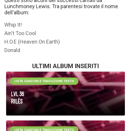
Questi sono alcuni dei successi cantati da
Lunchmoney Lewis. Tra parentesi trovate il nome
dell'album:
Whip It!
Ain't Too Cool
H.O.E (Heaven On Earth)
Donald
ULTIMI ALBUM INSERITI
LISTA CANZONI E TRADUZIONE TESTO
LVL 36
RILÈS
LISTA CANZONI E TRADUZIONE TESTO