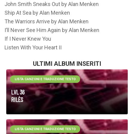
John Smith Sneaks Out by Alan Menken
Ship At Sea by Alan Menken
The Warriors Arrive by Alan Menken
I’ll Never See Him Again by Alan Menken
If I Never Knew You
Listen With Your Heart II
ULTIMI ALBUM INSERITI
LISTA CANZONI E TRADUZIONE TESTO
LVL 36
RILÈS
LISTA CANZONI E TRADUZIONE TESTO