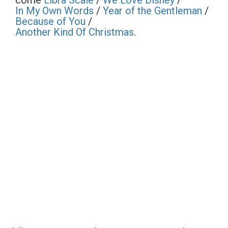
come
Libra Scale
/
We Love Disney
/
In My Own Words
/
Year of the Gentleman
/
Because of You
/
Another Kind Of Christmas
.