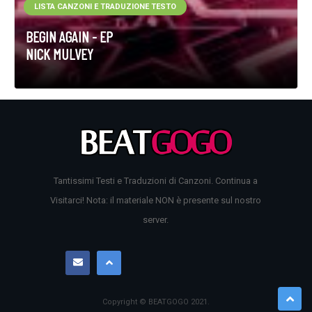
LISTA CANZONI E TRADUZIONE TESTO
BEGIN AGAIN - EP
NICK MULVEY
Tantissimi Testi e Traduzioni di Canzoni. Continua a
Visitarci! Nota: il materiale NON è presente sul nostro
server.
Copyright © BEATGOGO
2021
.