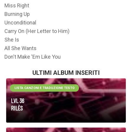
Miss Right
Burning Up
Unconditional
Carry On (Her Letter to Him)
She Is
All She Wants
Don't Make 'Em Like You
ULTIMI ALBUM INSERITI
LISTA CANZONI E TRADUZIONE TESTO
LVL 36
RILÈS