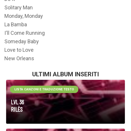
Solitary Man
Monday, Monday
La Bamba
I'll Come Running
Someday Baby
Love to Love
New Orleans
ULTIMI ALBUM INSERITI
LISTA CANZONI E TRADUZIONE TESTO
LVL 36
RILÈS