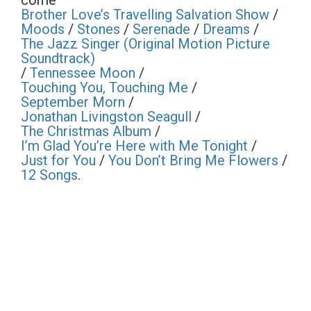
come
Brother Love’s Travelling Salvation Show
/
Moods
/
Stones
/
Serenade
/
Dreams
/
The Jazz Singer (Original Motion Picture
Soundtrack)
/
Tennessee Moon
/
Touching You, Touching Me
/
September Morn
/
Jonathan Livingston Seagull
/
The Christmas Album
/
I’m Glad You’re Here with Me Tonight
/
Just for You
/
You Don’t Bring Me Flowers
/
12 Songs
.