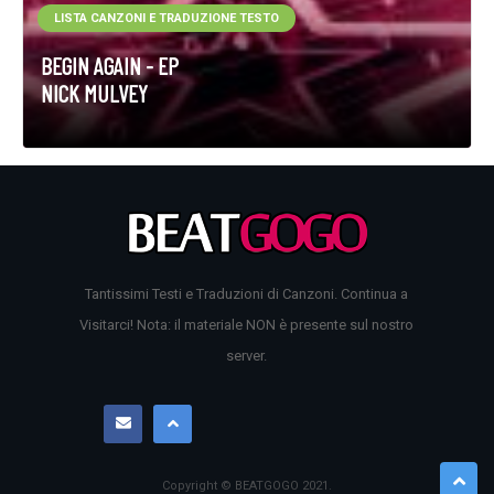
LISTA CANZONI E TRADUZIONE TESTO
BEGIN AGAIN - EP
NICK MULVEY
Tantissimi Testi e Traduzioni di Canzoni. Continua a
Visitarci! Nota: il materiale NON è presente sul nostro
server.
Copyright © BEATGOGO
2021
.