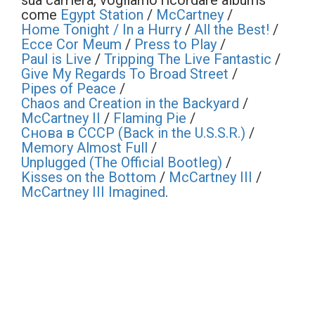
sua carriera, vogliamo ricordare albums
come
Egypt Station
/
McCartney
/
Home Tonight / In a Hurry
/
All the Best!
/
Ecce Cor Meum
/
Press to Play
/
Paul is Live
/
Tripping The Live Fantastic
/
Give My Regards To Broad Street
/
Pipes of Peace
/
Chaos and Creation in the Backyard
/
McCartney II
/
Flaming Pie
/
Снова в СССР (Back in the U.S.S.R.)
/
Memory Almost Full
/
Unplugged (The Official Bootleg)
/
Kisses on the Bottom
/
McCartney III
/
McCartney III Imagined
.