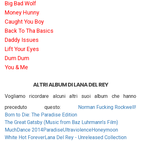
Big Bad Wolf
Money Hunny
Caught You Boy
Back To Tha Basics
Daddy Issues
Lift Your Eyes
Dum Dum
You & Me
ALTRI ALBUM DI LANA DEL REY
Vogliamo ricordare alcuni altri suoi album che hanno
preceduto questo:
Norman Fucking Rockwell!
Born to Die: The Paradise Edition
The Great Gatsby (Music from Baz Luhrmann’s Film)
MuchDance 2014
Paradise
Ultraviolence
Honeymoon
White Hot Forever
Lana Del Rey - Unreleased Collection