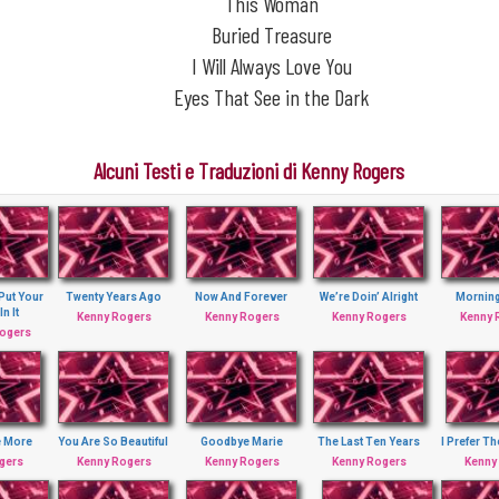
This Woman
Buried Treasure
I Will Always Love You
Eyes That See in the Dark
Alcuni Testi e Traduzioni di Kenny Rogers
Put Your
Twenty Years Ago
Now And Forever
We’re Doin’ Alright
Morning
In It
Kenny Rogers
Kenny Rogers
Kenny Rogers
Kenny 
Rogers
e More
You Are So Beautiful
Goodbye Marie
The Last Ten Years
I Prefer T
gers
Kenny Rogers
Kenny Rogers
Kenny Rogers
Kenny