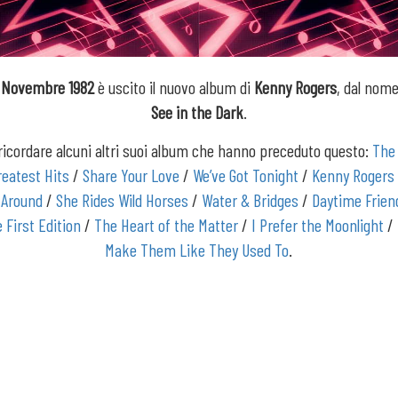
0 Novembre 1982
è uscito il nuovo album di
Kenny Rogers
, dal nom
See in the Dark
.
ricordare alcuni altri suoi album che hanno preceduto questo:
The
reatest Hits
/
Share Your Love
/
We’ve Got Tonight
/
Kenny Rogers
 Around
/
She Rides Wild Horses
/
Water & Bridges
/
Daytime Frien
 First Edition
/
The Heart of the Matter
/
I Prefer the Moonlight
/
Make Them Like They Used To
.