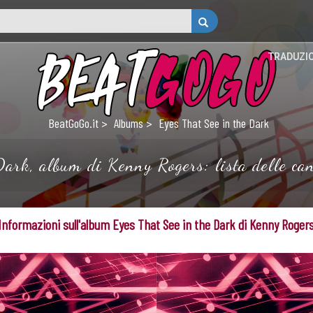
TRADUZI
BeatGoGo.it
Albums
Eyes That See in the Dark
ark, album di Kenny Rogers: lista delle can
Informazioni sull'album Eyes That See in the Dark di Kenny Roger