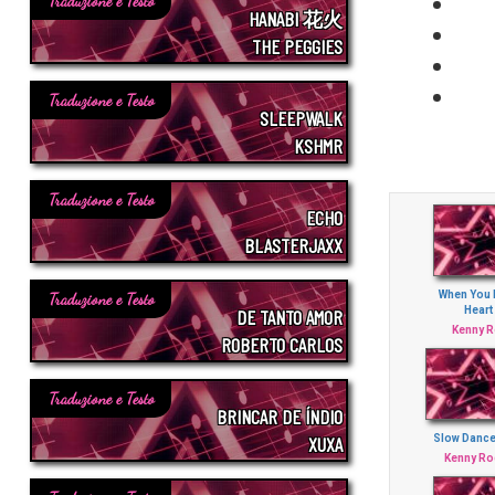
Traduzione e Testo
HANABI 花火
THE PEGGIES
Traduzione e Testo
SLEEPWALK
KSHMR
Traduzione e Testo
ECHO
BLASTERJAXX
When You 
Traduzione e Testo
Heart 
DE TANTO AMOR
Kenny 
ROBERTO CARLOS
Traduzione e Testo
BRINCAR DE ÍNDIO
XUXA
Slow Danc
Kenny Ro