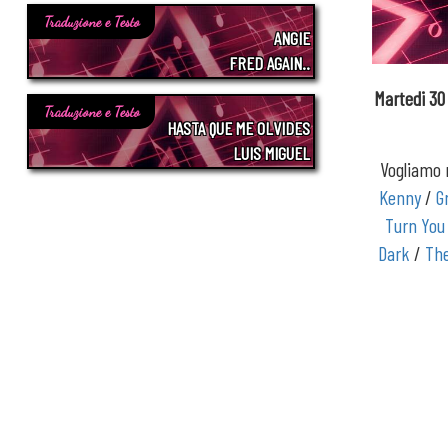
Traduzione e Testo
ANGIE
FRED AGAIN..
Martedi 3
Traduzione e Testo
HASTA QUE ME OLVIDES
LUIS MIGUEL
Vogliamo 
Kenny
/
G
Turn You
Dark
/
The