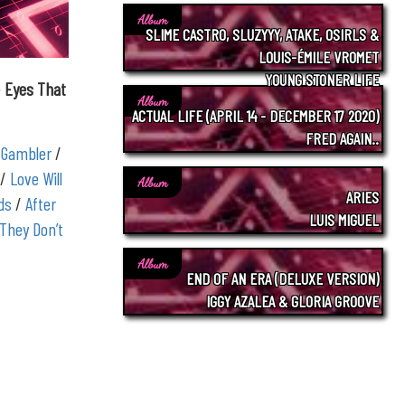
Album
SLIME CASTRO, SLUZYYY, ATAKE, OSIRLS &
LOUIS-ÉMILE VROMET
YOUNG STONER LIFE
e
Eyes That
Album
ACTUAL LIFE (APRIL 14 - DECEMBER 17 2020)
FRED AGAIN..
 Gambler
/
/
Love Will
Album
ARIES
ds
/
After
LUIS MIGUEL
They Don’t
Album
END OF AN ERA (DELUXE VERSION)
IGGY AZALEA & GLORIA GROOVE