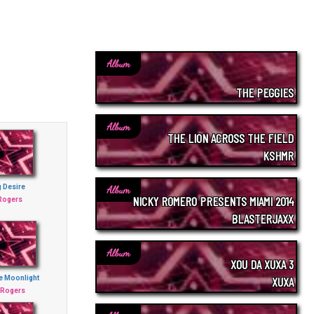
Album
THE PEGGIES
Album
THE LION ACROSS THE FIELD
KSHMR
 Desire
Album
NICKY ROMERO PRESENTS MIAMI 2014
Rogers
BLASTERJAXX
Album
XOU DA XUXA 3
he Moonlight
XUXA
 Rogers