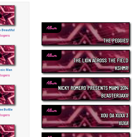
Album
 Beautiful
Rogers
THE PEGGIES
Album
THE LION ACROSS THE FIELD
KSHMR
usic Man
Rogers
Album
NICKY ROMERO PRESENTS MIAMI 2014
BLASTERJAXX
Album
e Bottle
XOU DA XUXA 3
Rogers
XUXA