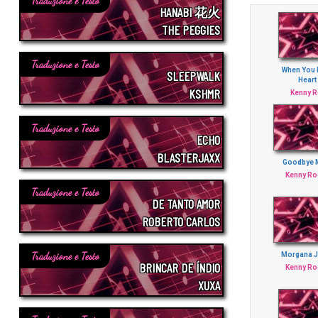
Traduzione e Testo
HANABI 花火
THE PEGGIES
Traduzione e Testo
When You 
SLEEPWALK
Heart 
KSHMR
Kenny 
Traduzione e Testo
ECHO
BLASTERJAXX
Goodbye 
Kenny Ro
Traduzione e Testo
DE TANTO AMOR
ROBERTO CARLOS
Traduzione e Testo
Morgana 
BRINCAR DE ÍNDIO
Kenny Ro
XUXA