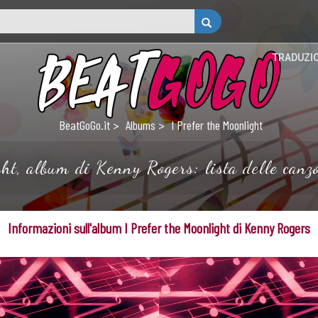
TRADUZI
BeatGoGo.it
Albums
I Prefer the Moonlight
ht, album di Kenny Rogers: lista delle canzo
Informazioni sull'album I Prefer the Moonlight di Kenny Rogers