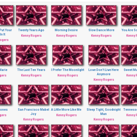
Put Your
Twenty Years Ago
Morning Desire
Slow Dance More
You Are So
In It
Kenny Rogers
Kenny Rogers
Kenny Rogers
Kenny 
Rogers
Marie
The Last Ten Years
I Prefer The Moonlight
Love Don't Live Here
Sweet M
Anymore
gers
Kenny Rogers
Kenny Rogers
Kenny 
Kenny Rogers
Jones
San Francisco Mabel
A Little More Like Me
Sleep Tight, Goodnight
Tennesse
Joy
Man
gers
Kenny Rogers
Kenny 
Kenny Rogers
Kenny Rogers