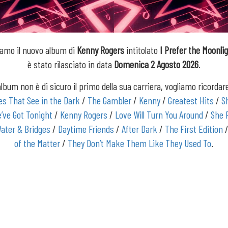
iamo il nuovo album di
Kenny Rogers
intitolato
I Prefer the Moonli
è stato rilasciato in data
Domenica 2 Agosto 2026
.
lbum non è di sicuro il primo della sua carriera, vogliamo ricorda
es That See in the Dark
/
The Gambler
/
Kenny
/
Greatest Hits
/
S
’ve Got Tonight
/
Kenny Rogers
/
Love Will Turn You Around
/
She 
ater & Bridges
/
Daytime Friends
/
After Dark
/
The First Edition
of the Matter
/
They Don’t Make Them Like They Used To
.