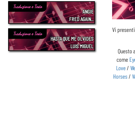
Traduzione e Testo
ANGIE
FRED AGAIN..
Vi present
Traduzione e Testo
HASTA QUE ME OLVIDES
LUIS MIGUEL
Questo a
come
Ey
Love
/
We
Horses
/
W