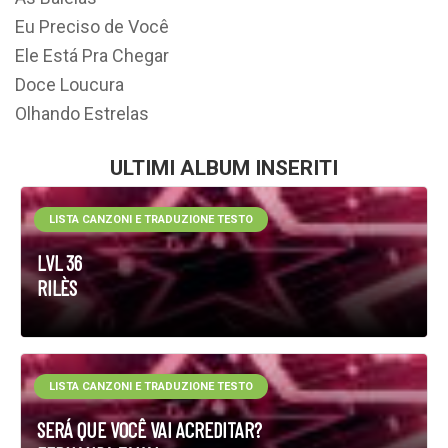
Eu Preciso de Você
Ele Está Pra Chegar
Doce Loucura
Olhando Estrelas
ULTIMI ALBUM INSERITI
LISTA CANZONI E TRADUZIONE TESTO
LVL 36
RILÈS
LISTA CANZONI E TRADUZIONE TESTO
SERÁ QUE VOCÊ VAI ACREDITAR?