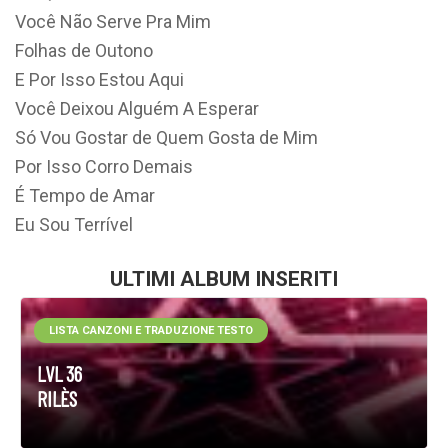
Você Não Serve Pra Mim
Folhas de Outono
E Por Isso Estou Aqui
Você Deixou Alguém A Esperar
Só Vou Gostar de Quem Gosta de Mim
Por Isso Corro Demais
É Tempo de Amar
Eu Sou Terrível
ULTIMI ALBUM INSERITI
LISTA CANZONI E TRADUZIONE TESTO
LVL 36
RILÈS