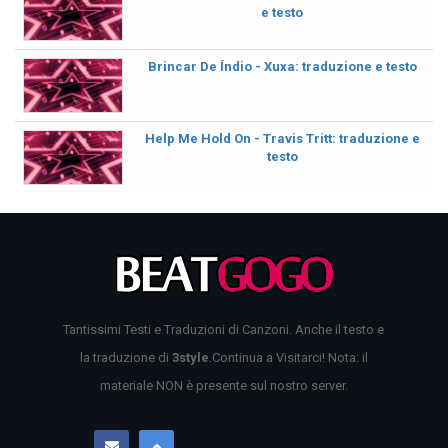
e testo
Brincar De Índio - Xuxa: traduzione e testo
Help Me Hold On - Travis Tritt: traduzione e
testo
Tantissimi Testi e Traduzioni di Canzoni. Anche il testo e
la traduzione di
3style
.Continua a Visitarci! Nota: il
materiale NON è presente sul nostro server.