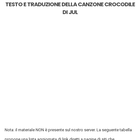
TESTO E TRADUZIONE DELLA CANZONE
CROCODILE
DI
JUL
Nota: il materiale NON è presente sul nostro server. La seguente tabella
propone una lista aggiornata di link diretti a pagine di siti che