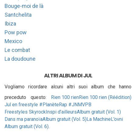
Bouge-moi de là
Santchelita
Ibiza
Pow pow
Mexico
Le combat
La doudoune
ALTRI ALBUM DI JUL
Vogliamo ricordare alcuni altri suoi album che hanno
preceduto questo:
Rien 100 rien
Rien 100 rien (Réédition)
Jul en freestyle #PlanèteRap #JNMVPB
Freestyles Skyrock
Inspi d’ailleurs
Album gratuit (Vol. 1)
Dans ma paranoïa
Album gratuit (Vol. 5)
La Machine
L’ovni
Album gratuit (Vol. 6)
.