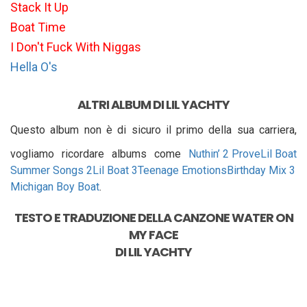
Stack It Up
Boat Time
I Don't Fuck With Niggas
Hella O's
ALTRI ALBUM DI LIL YACHTY
Questo album non è di sicuro il primo della sua carriera,
vogliamo ricordare albums come
Nuthin’ 2 Prove
Lil Boat
Summer Songs 2
Lil Boat 3
Teenage Emotions
Birthday Mix 3
Michigan Boy Boat
.
TESTO E TRADUZIONE DELLA CANZONE
WATER ON
MY FACE
DI
LIL YACHTY